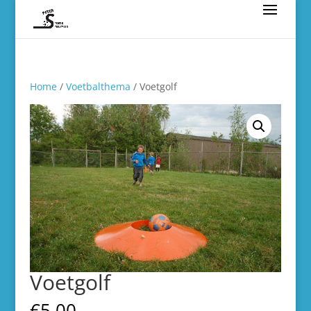
Home
/
Voetbalthema
/ Voetgolf
Voetgolf
€
5.00