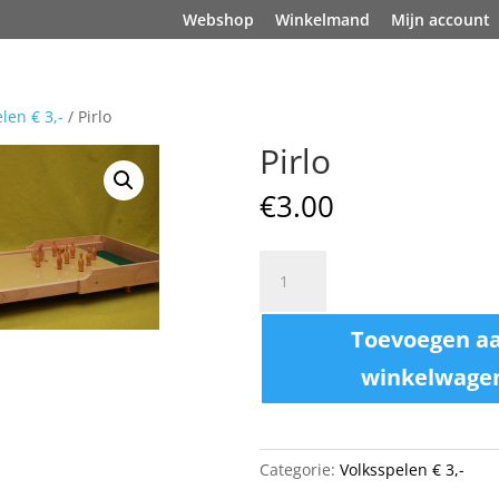
Webshop
Winkelmand
Mijn account
len € 3,-
/ Pirlo
Pirlo
€
3.00
Pirlo
aantal
Toevoegen a
winkelwage
Categorie:
Volksspelen € 3,-