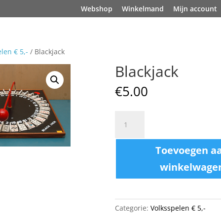
Webshop
Winkelmand
Mijn account
len € 5,-
/ Blackjack
Blackjack
€
5.00
Blackjack
aantal
Toevoegen a
winkelwage
Categorie:
Volksspelen € 5,-