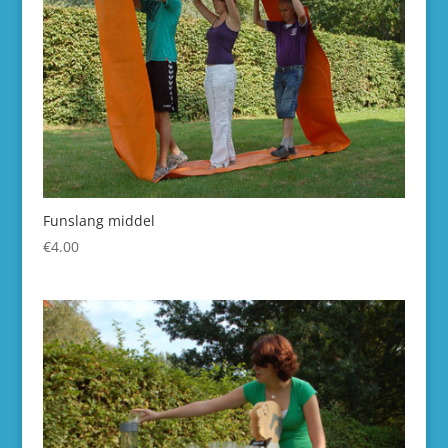
Funslang middel
€
4.00