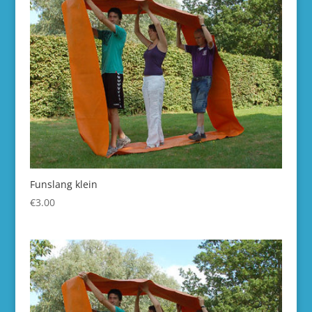
Funslang klein
€
3.00