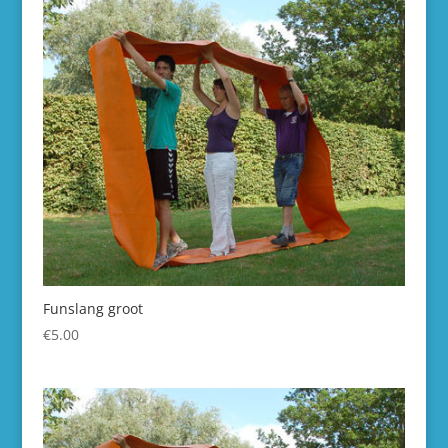
Funslang groot
€
5.00