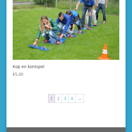
Kop en kontspel
€
5.00
1
2
3
4
→
Webshop
Winkelmand
Mijn account
Tel 06-10410320
Rondweg-Noord 24 Dokkum