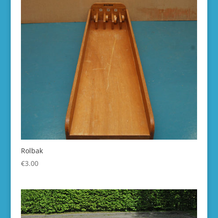
Rolbak
€
3.00