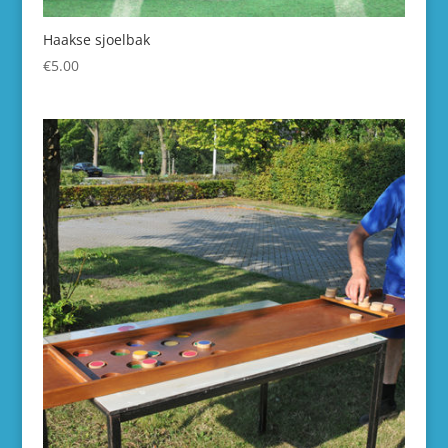
Haakse sjoelbak
€
5.00